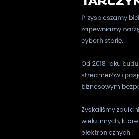
TARCZY
Przyspieszamy bic
zapewniamy narzędz
cyberhistorię.
Od 2018 roku bud
streamerów i pas
biznesowym bezpo
Zyskaliśmy zaufani
wielu innych, które
elektronicznych.