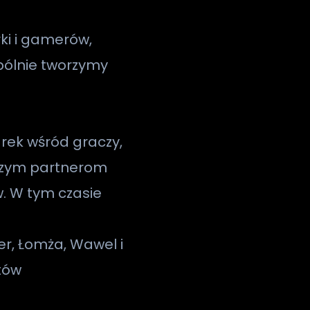
ki i gamerów,
spólnie tworzymy
ek wśród graczy,
aszym partnerom
. W tym czasie
er, Łomża, Wawel i
rtów