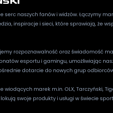
ŃSKI
ie serc naszych fanów i widzów. Łączymy mar
ia, inspiracje i sieci, które sprawiają, że w
ujemy rozpoznawalność oraz świadomość mar
jonatów esportu i gamingu, umożliwiając n
średnie dotarcie do nowych grup odbiorców
e wiodących marek m.in. OLX, Tarczyński, Tig
 lokują swoje produkty i usługi w świecie spo