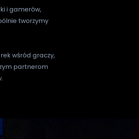
ki i gamerów,
spólnie tworzymy
ek wśród graczy,
aszym partnerom
.