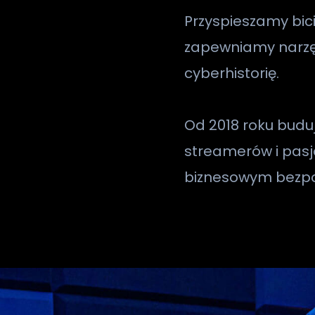
Przyspieszamy bic
zapewniamy narzędz
cyberhistorię.
Od 2018 roku bud
streamerów i pas
biznesowym bezpo