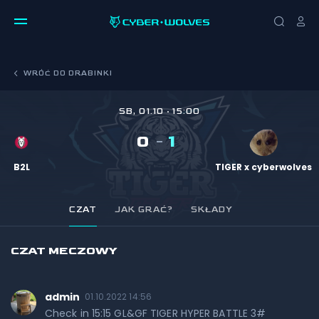
WRÓĆ DO DRABINKI
SB, 01.10
15:00
0
1
B2L
TIGER x cyberwolves
CZAT
JAK GRAĆ?
SKŁADY
CZAT MECZOWY
admin
01.10.2022 14:56
Check in 15:15 GL&GF TIGER HYPER BATTLE 3#